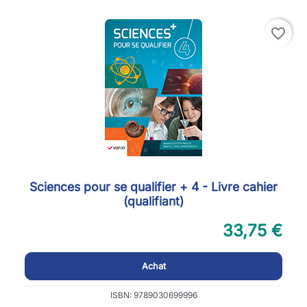
favorite_border
Sciences pour se qualifier + 4 - Livre cahier
(qualifiant)
33,75 €
Achat
ISBN: 9789030699996